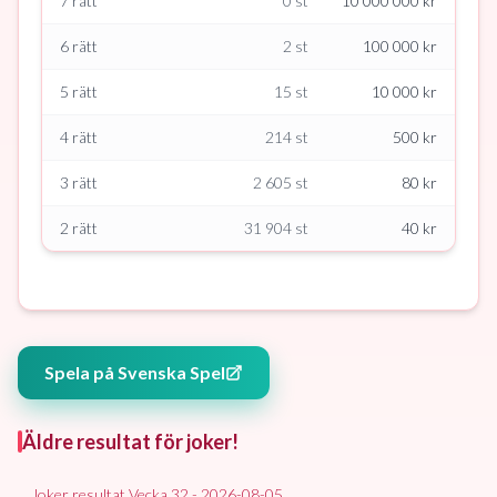
7 rätt
0
st
10 000 000
kr
6 rätt
2
st
100 000
kr
5 rätt
15
st
10 000
kr
4 rätt
214
st
500
kr
3 rätt
2 605
st
80
kr
2 rätt
31 904
st
40
kr
Spela på Svenska Spel
Äldre resultat för joker!
Joker resultat Vecka 32 - 2026-08-05