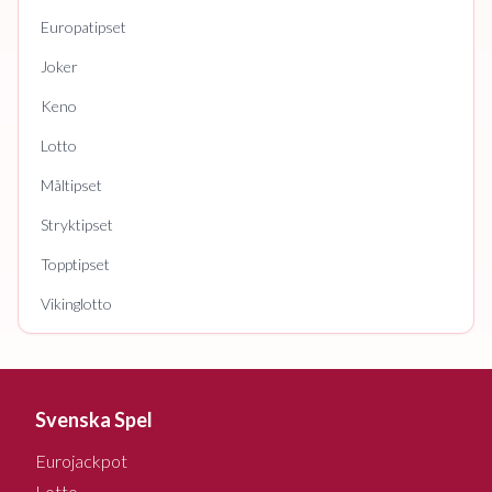
Europatipset
Joker
Keno
Lotto
Måltipset
Stryktipset
Topptipset
Vikinglotto
Svenska Spel
Eurojackpot
Lotto