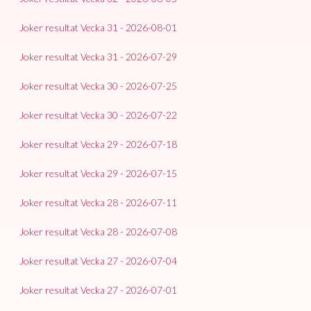
Joker resultat Vecka 31 - 2026-08-01
Joker resultat Vecka 31 - 2026-07-29
Joker resultat Vecka 30 - 2026-07-25
Joker resultat Vecka 30 - 2026-07-22
Joker resultat Vecka 29 - 2026-07-18
Joker resultat Vecka 29 - 2026-07-15
Joker resultat Vecka 28 - 2026-07-11
Joker resultat Vecka 28 - 2026-07-08
Joker resultat Vecka 27 - 2026-07-04
Joker resultat Vecka 27 - 2026-07-01