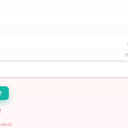
3
!
6-08-05