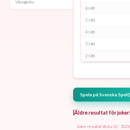
Vikinglotto
6 rätt
5 rätt
4 rätt
3 rätt
2 rätt
Spela på Svenska Spel
Äldre resultat för joker
Joker resultat Vecka 32 - 202