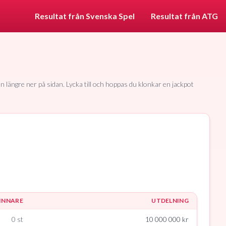
Resultat från Svenska Spel
Resultat från ATG
en längre ner på sidan. Lycka till och hoppas du klonkar en jackpot
INNARE
UTDELNING
0
st
10 000 000
kr