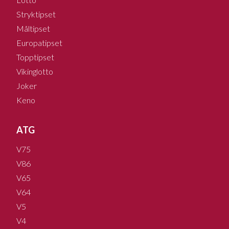
Stryktipset
Måltipset
Europatipset
Topptipset
Vikinglotto
Joker
Keno
ATG
V75
V86
V65
V64
V5
V4