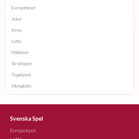
Europatipset
Joker
Keno
Lotto
Måltipset
Stryktipset
Topptipset
Vikinglotto
Svenska Spel
Eurojackpot
Lotto