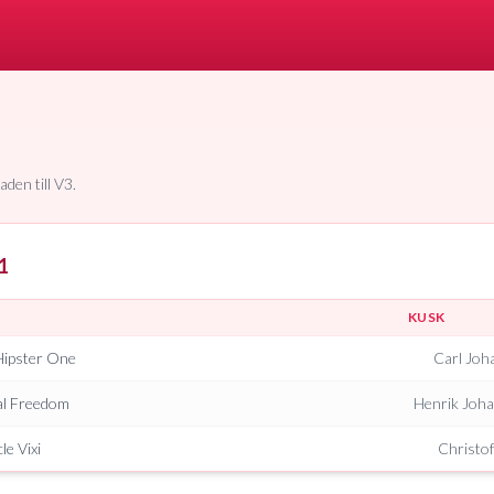
den till V3.
1
KUSK
Hipster One
Carl Joh
l Freedom
Henrik Joh
le Vixi
Christof