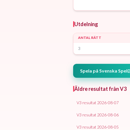
Utdelning
ANTAL RÄTT
3
Spela på Svenska Spel
Äldre resultat från
V3
V3
resultat
2026-08-07
V3
resultat
2026-08-06
V3
resultat
2026-08-05