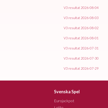
V3
resultat
2026-08-04
V3
resultat
2026-08-03
V3
resultat
2026-08-02
V3
resultat
2026-08-01
V3
resultat
2026-07-31
V3
resultat
2026-07-30
V3
resultat
2026-07-29
Svenska Spel
Eurojackpot
Lotto