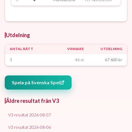
Utdelning
ANTAL RÄTT
VINNARE
UTDELNING
3
46
st
67 600 kr
Spela på Svenska Spel
Äldre resultat från
V3
V3
resultat
2026-08-07
V3
resultat
2026-08-06