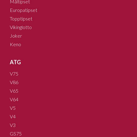
Måltipset
Europatipset
Topptipset
Vikinglotto
Joker
Keno
ATG
V75
V86
V65
V64
V5
V4
V3
GS75