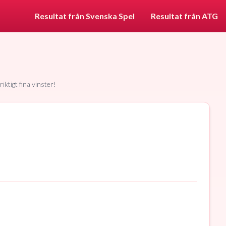
Resultat från Svenska Spel
Resultat från ATG
iktigt fina vinster!