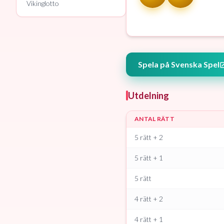
Vikinglotto
Spela på Svenska Spel
Utdelning
ANTAL RÄTT
5 rätt + 2
5 rätt + 1
5 rätt
4 rätt + 2
4 rätt + 1