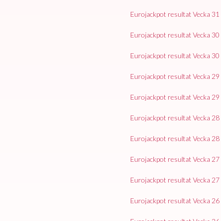
Eurojackpot resultat Vecka 31
Eurojackpot resultat Vecka 30
Eurojackpot resultat Vecka 30
Eurojackpot resultat Vecka 29
Eurojackpot resultat Vecka 29
Eurojackpot resultat Vecka 28
Eurojackpot resultat Vecka 28
Eurojackpot resultat Vecka 27
Eurojackpot resultat Vecka 27
Eurojackpot resultat Vecka 26