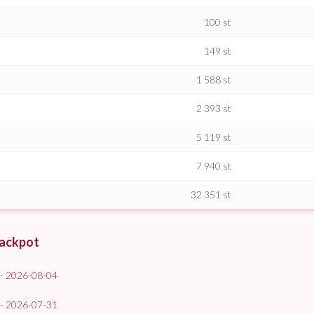
100
st
149
st
1 588
st
2 393
st
5 119
st
7 940
st
32 351
st
jackpot
 - 2026-08-04
 - 2026-07-31