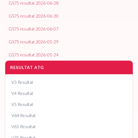
GS75
resultat
2026-06-28
GS75
resultat
2026-06-20
GS75
resultat
2026-06-07
GS75
resultat
2026-05-29
GS75
resultat
2026-05-24
RESULTAT ATG
V3
Resultat
V4
Resultat
V5
Resultat
V64
Resultat
V65
Resultat
V75
Resultat