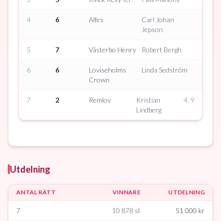
4
6
Alfes
Carl Johan
Jepson
5
7
Västerbo Henry
Robert Bergh
6
6
Loviseholms
Linda Sedström
Crown
7
2
Remlov
Kristian
4, 9
Lindberg
Utdelning
ANTAL RÄTT
VINNARE
UTDELNING
7
10 878
st
51 000 kr