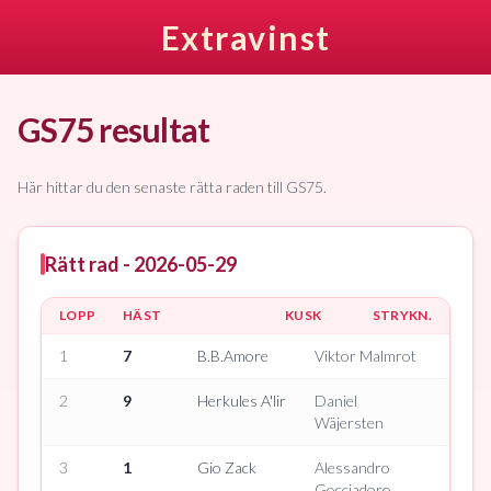
Extravinst
GS75
resultat
Här hittar du den senaste rätta raden till GS75.
Rätt rad - 2026-05-29
LOPP
HÄST
KUSK
STRYKN.
1
7
B.B.Amore
Viktor Malmrot
2
9
Herkules A'lir
Daniel
Wäjersten
3
1
Gio Zack
Alessandro
Gocciadoro