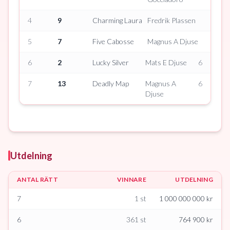
4
9
Charming Laura
Fredrik Plassen
5
7
Five Cabosse
Magnus A Djuse
6
2
Lucky Silver
Mats E Djuse
6
7
13
Deadly Map
Magnus A
6
Djuse
Utdelning
ANTAL RÄTT
VINNARE
UTDELNING
7
1
st
1 000 000 000 kr
6
361
st
764 900 kr