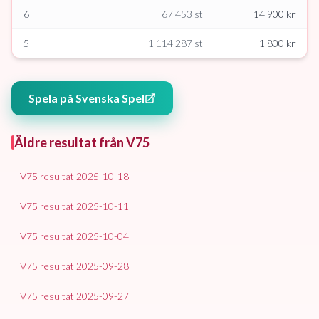
6
67 453
st
14 900 kr
5
1 114 287
st
1 800 kr
Spela på Svenska Spel
Äldre resultat från
V75
V75
resultat
2025-10-18
V75
resultat
2025-10-11
V75
resultat
2025-10-04
V75
resultat
2025-09-28
V75
resultat
2025-09-27