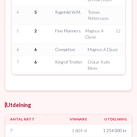
4
5
Ragnhild W.M.
Tomas
Pettersson
5
2
Fine Manners
Magnus A
12
Djuse
6
6
Competivo
Magnus A Djuse
7
6
King of Trotter
Oskar Kylin
Blom
Utdelning
ANTAL RÄTT
VINNARE
UTDELNING
7
1 604
st
1 254 000 kr