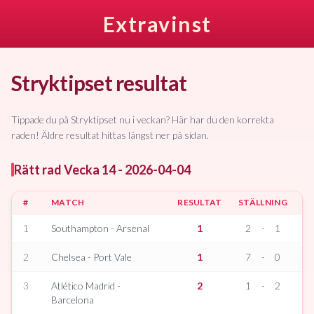
Extravinst
Stryktipset resultat
Tippade du på Stryktipset nu i veckan? Här har du den korrekta
raden! Äldre resultat hittas längst ner på sidan.
Rätt rad
Vecka 14 - 2026-04-04
#
MATCH
RESULTAT
STÄLLNING
1
Southampton - Arsenal
1
2
-
1
2
Chelsea - Port Vale
1
7
-
0
3
Atlético Madrid -
2
1
-
2
Barcelona