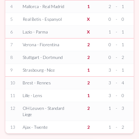
4
Mallorca - Real Madrid
1
2
-
1
5
Real Betis - Espanyol
X
0
-
0
6
Lazio - Parma
X
1
-
1
7
Verona - Fiorentina
2
0
-
1
8
Stuttgart - Dortmund
2
0
-
2
9
Strasbourg - Nice
1
3
-
1
10
Brest - Rennes
2
3
-
4
11
Lille - Lens
1
3
-
0
12
OH Leuven - Standard
2
1
-
3
Liege
13
Ajax - Twente
2
1
-
2