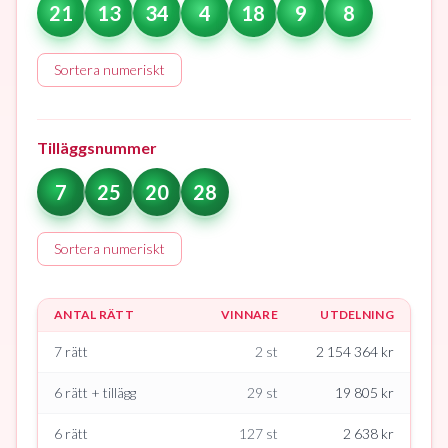
21
13
34
4
18
9
8
Sortera numeriskt
Tilläggsnummer
7
25
20
28
Sortera numeriskt
ANTAL RÄTT
VINNARE
UTDELNING
7 rätt
2
st
2 154 364
kr
6 rätt + tillägg
29
st
19 805
kr
6 rätt
127
st
2 638
kr