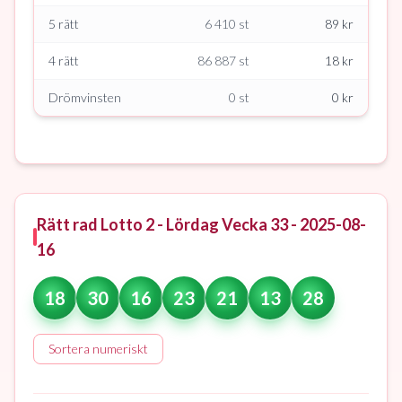
5 rätt
6 410
st
89
kr
4 rätt
86 887
st
18
kr
Drömvinsten
0
st
0
kr
Rätt rad
Lotto 2 - Lördag
Vecka 33 - 2025-08-
16
18
30
16
23
21
13
28
Sortera numeriskt