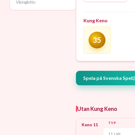
Vikinglotto
Kung Keno
35
Spela på Svenska Spel
Utan Kung Keno
TYP
Keno 11
11 rätt