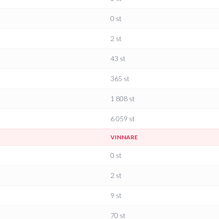
0
st
2
st
43
st
365
st
1 808
st
6 059
st
VINNARE
0
st
2
st
9
st
70
st