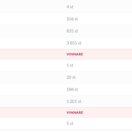
4
st
106
st
835
st
3 855
st
VINNARE
1
st
20
st
186
st
1 201
st
VINNARE
5
st