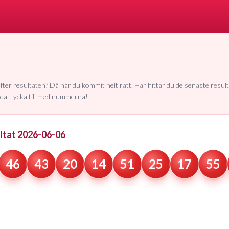
fter resultaten? Då har du kommit helt rätt. Här hittar du de senaste resul
ida. Lycka till med nummerna!
ltat
2026-06-06
46
43
20
14
51
25
17
55