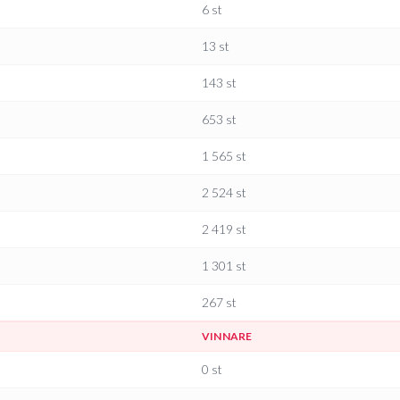
6
st
13
st
143
st
653
st
1 565
st
2 524
st
2 419
st
1 301
st
267
st
VINNARE
0
st