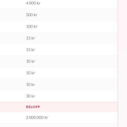
4 000
kr
500
kr
100
kr
15
kr
15
kr
10
kr
10
kr
10
kr
30
kr
BELOPP
2 000 000
kr