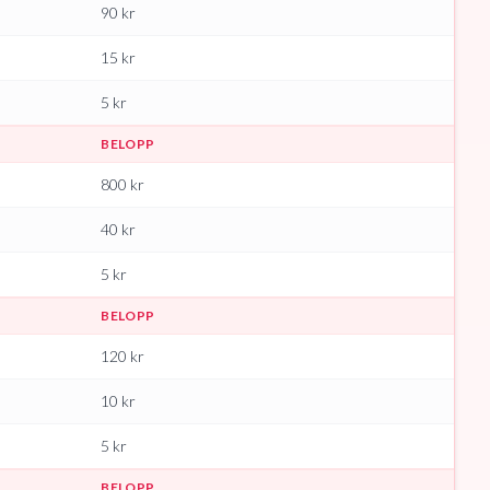
90
kr
15
kr
5
kr
BELOPP
800
kr
40
kr
5
kr
BELOPP
120
kr
10
kr
5
kr
BELOPP