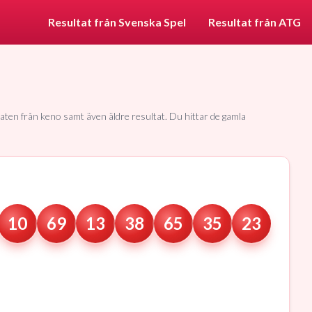
Resultat från Svenska Spel
Resultat från ATG
taten från keno samt även äldre resultat. Du hittar de gamla
10
69
13
38
65
35
23