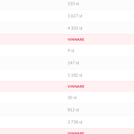
133
st
1 027
st
4 333
st
VINNARE
9
st
147
st
1 182
st
VINNARE
50
st
812
st
3 738
st
VINNARE