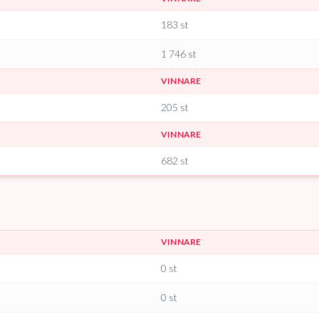
183
st
1 746
st
VINNARE
205
st
VINNARE
682
st
VINNARE
0
st
0
st