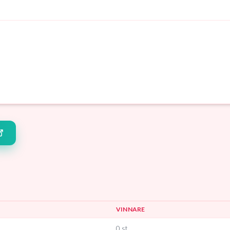
VINNARE
0
st