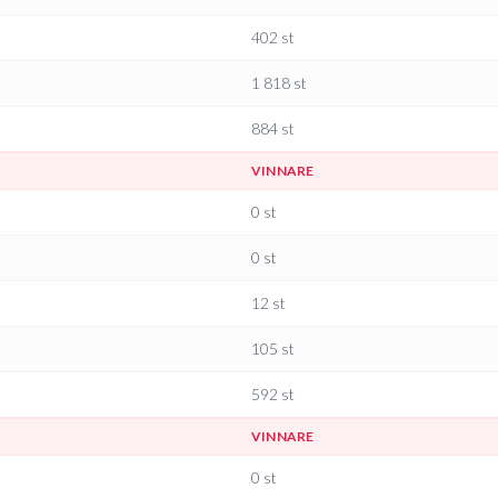
402
st
1 818
st
884
st
VINNARE
0
st
0
st
12
st
105
st
592
st
VINNARE
0
st