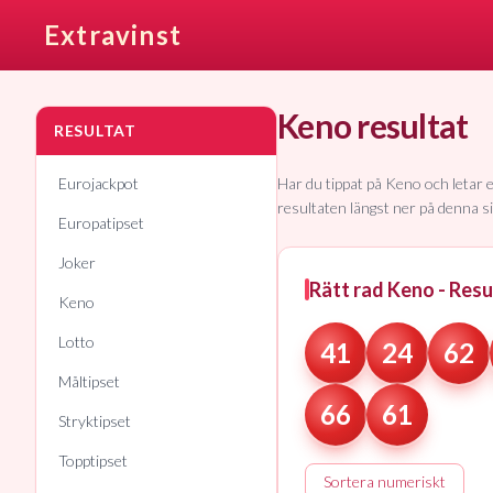
Extravinst
Keno resultat
RESULTAT
Eurojackpot
Har du tippat på Keno och letar e
resultaten längst ner på denna s
Europatipset
Joker
Rätt rad
Keno - Resu
Keno
Lotto
41
24
62
Måltipset
66
61
Stryktipset
Topptipset
Sortera numeriskt