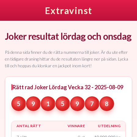
Extravinst
Joker resultat lördag och onsdag
På denna sida finner du de rätta nummerna till joker. Är du ute efter
en tidigare draning hittar du de resultaten längre ner på sidan. Lycka
till och hoppas du klonkar en jackpot inom kort!
Rätt rad
Joker Lördag
Vecka 32 - 2025-08-09
5
9
1
5
9
7
8
ANTAL RÄTT
VINNARE
UTDELNING