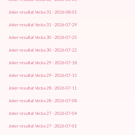
Joker resultat Vecka 31 - 2026-08-01
Joker resultat Vecka 31 - 2026-07-29
Joker resultat Vecka 30 - 2026-07-25
Joker resultat Vecka 30 - 2026-07-22
Joker resultat Vecka 29 - 2026-07-18
Joker resultat Vecka 29 - 2026-07-15
Joker resultat Vecka 28 - 2026-07-11
Joker resultat Vecka 28 - 2026-07-08
Joker resultat Vecka 27 - 2026-07-04
Joker resultat Vecka 27 - 2026-07-01