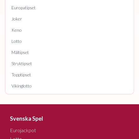
Europatipset
Joker
Keno
Lotto
Måltipset
Stryktipset
Topptipset
Vikinglotto
Svenska Spel
Eurojackpot
Lotto