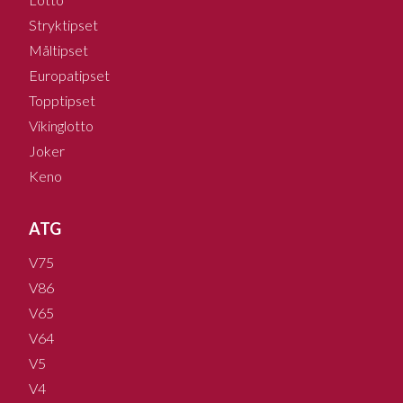
Stryktipset
Måltipset
Europatipset
Topptipset
Vikinglotto
Joker
Keno
ATG
V75
V86
V65
V64
V5
V4