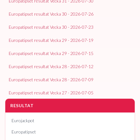
Europatipset resultat Vecka 31 - 2026-07-30
Europatipset resultat Vecka 30 - 2026-07-26
Europatipset resultat Vecka 30 - 2026-07-23
Europatipset resultat Vecka 29 - 2026-07-19
Europatipset resultat Vecka 29 - 2026-07-15
Europatipset resultat Vecka 28 - 2026-07-12
Europatipset resultat Vecka 28 - 2026-07-09
Europatipset resultat Vecka 27 - 2026-07-05
RESULTAT
Eurojackpot
Europatipset