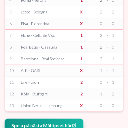
4
Roma - Verona
1
2
-
0
5
Lecce - Bologna
X
2
-
2
6
Pisa - Fiorentina
X
0
-
0
7
Elche - Celta de Vigo
1
2
-
1
8
Real Betis - Osasuna
1
2
-
0
9
Barcelona - Real Sociedad
1
2
-
1
10
AIK - GAIS
X
1
-
1
11
Lille - Lyon
2
0
-
1
12
Köln - Stuttgart
2
1
-
2
13
Union Berlin - Hamburg
X
0
-
0
Spela på nästa Måltipset här