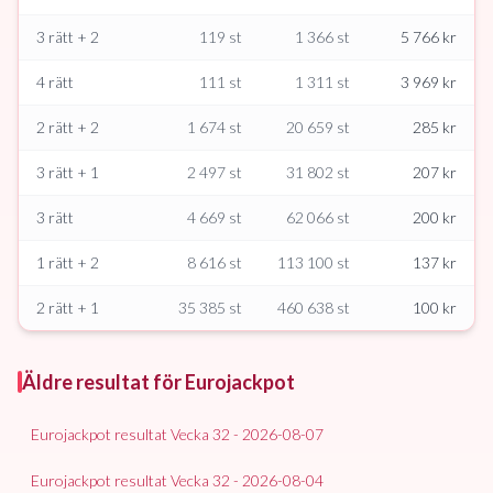
3 rätt + 2
119
st
1 366
st
5 766
kr
4 rätt
111
st
1 311
st
3 969
kr
2 rätt + 2
1 674
st
20 659
st
285
kr
3 rätt + 1
2 497
st
31 802
st
207
kr
3 rätt
4 669
st
62 066
st
200
kr
1 rätt + 2
8 616
st
113 100
st
137
kr
2 rätt + 1
35 385
st
460 638
st
100
kr
Äldre resultat för Eurojackpot
Eurojackpot resultat Vecka 32 - 2026-08-07
Eurojackpot resultat Vecka 32 - 2026-08-04