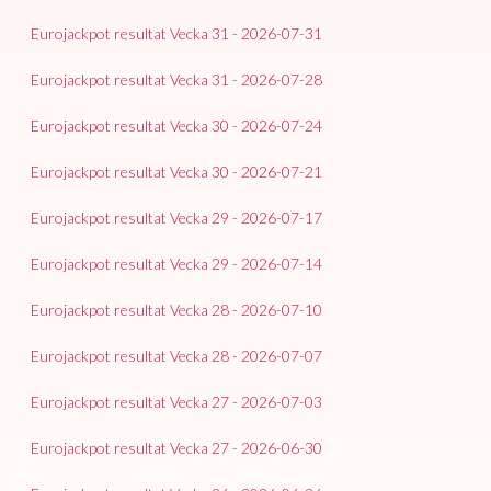
Eurojackpot resultat Vecka 31 - 2026-07-31
Eurojackpot resultat Vecka 31 - 2026-07-28
Eurojackpot resultat Vecka 30 - 2026-07-24
Eurojackpot resultat Vecka 30 - 2026-07-21
Eurojackpot resultat Vecka 29 - 2026-07-17
Eurojackpot resultat Vecka 29 - 2026-07-14
Eurojackpot resultat Vecka 28 - 2026-07-10
Eurojackpot resultat Vecka 28 - 2026-07-07
Eurojackpot resultat Vecka 27 - 2026-07-03
Eurojackpot resultat Vecka 27 - 2026-06-30