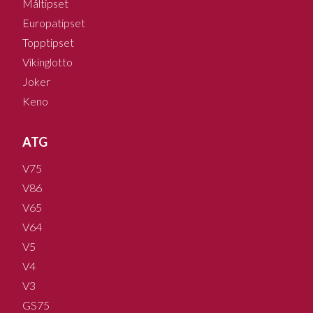
Måltipset
Europatipset
Topptipset
Vikinglotto
Joker
Keno
ATG
V75
V86
V65
V64
V5
V4
V3
GS75