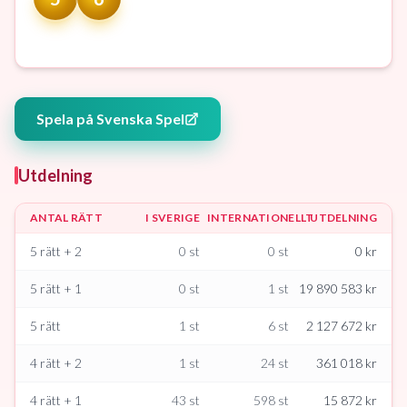
Spela på Svenska Spel
Utdelning
ANTAL RÄTT
I SVERIGE
INTERNATIONELLT
UTDELNING
5 rätt + 2
0
st
0
st
0
kr
5 rätt + 1
0
st
1
st
19 890 583
kr
5 rätt
1
st
6
st
2 127 672
kr
4 rätt + 2
1
st
24
st
361 018
kr
4 rätt + 1
43
st
598
st
15 872
kr