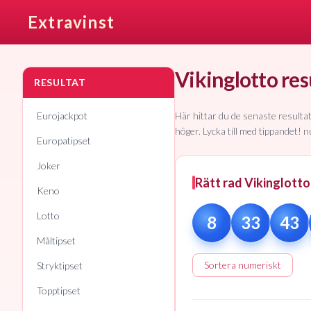
Extravinst
Vikinglotto res
RESULTAT
Eurojackpot
Här hittar du de senaste resultate
höger. Lycka till med tippandet!
Europatipset
Joker
Rätt rad
Vikinglotto
Keno
Lotto
8
33
43
Måltipset
Sortera numeriskt
Stryktipset
Topptipset