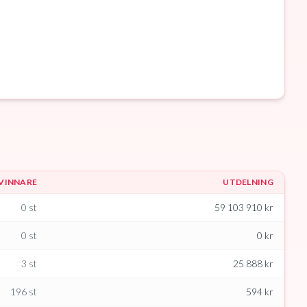
VINNARE
UTDELNING
0
st
59 103 910
kr
0
st
0
kr
3
st
25 888
kr
196
st
594
kr