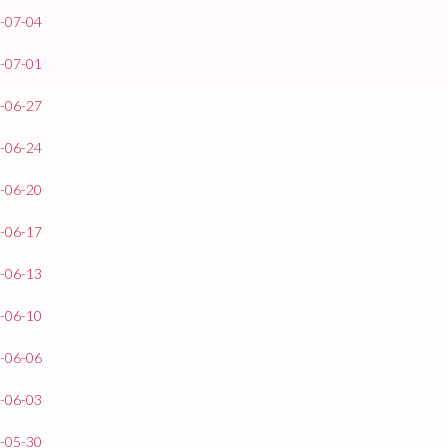
6-07-04
6-07-01
6-06-27
6-06-24
6-06-20
6-06-17
6-06-13
6-06-10
6-06-06
6-06-03
6-05-30