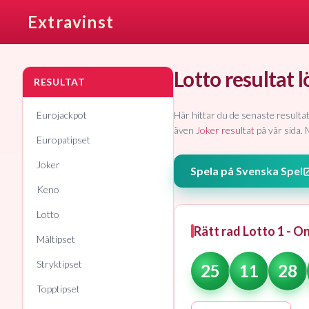
Extravinst
Lotto resultat 
RESULTAT
Eurojackpot
Här hittar du de senaste resultat
även
Joker resultat
på vår sida.
Europatipset
Joker
Spela på Svenska Spel
Keno
Lotto
Rätt rad
Lotto 1 - O
Måltipset
Stryktipset
25
11
28
Topptipset