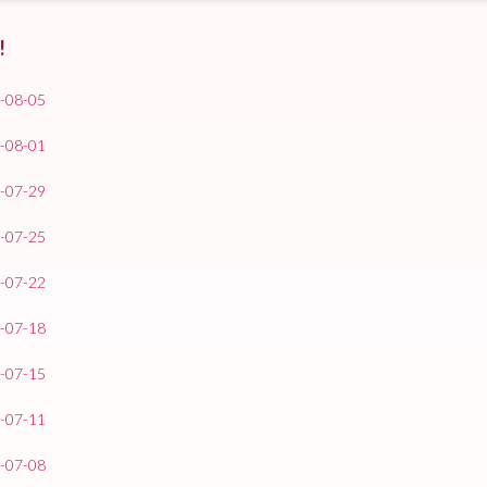
!
6-08-05
6-08-01
6-07-29
6-07-25
6-07-22
6-07-18
6-07-15
6-07-11
6-07-08