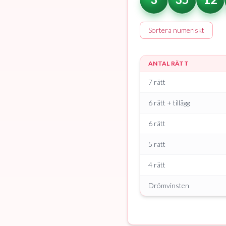
Sortera numeriskt
ANTAL RÄTT
7 rätt
6 rätt + tillägg
6 rätt
5 rätt
4 rätt
Drömvinsten