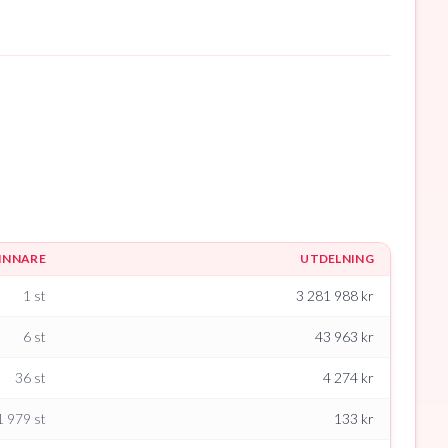
INNARE
UTDELNING
1
st
3 281 988
kr
6
st
43 963
kr
36
st
4 274
kr
1 979
st
133
kr