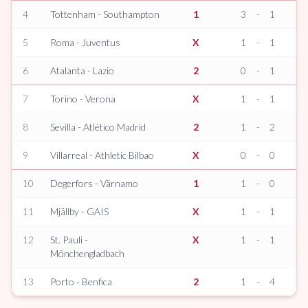
4
Tottenham - Southampton
1
3
-
1
5
Roma - Juventus
X
1
-
1
6
Atalanta - Lazio
2
0
-
1
7
Torino - Verona
X
1
-
1
8
Sevilla - Atlético Madrid
2
1
-
2
9
Villarreal - Athletic Bilbao
X
0
-
0
10
Degerfors - Värnamo
1
1
-
0
11
Mjällby - GAIS
X
1
-
1
12
St. Pauli -
X
1
-
1
Mönchengladbach
13
Porto - Benfica
2
1
-
4