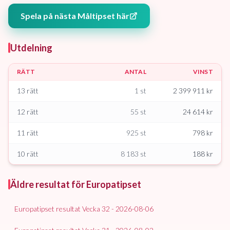
Spela på nästa Måltipset här
Utdelning
RÄTT
ANTAL
VINST
13 rätt
1
st
2 399 911
kr
12 rätt
55
st
24 614
kr
11 rätt
925
st
798
kr
10 rätt
8 183
st
188
kr
Äldre resultat för Europatipset
Europatipset resultat Vecka 32 - 2026-08-06