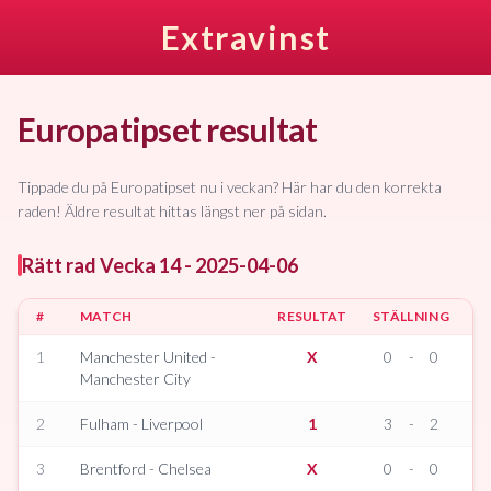
Extravinst
Europatipset resultat
Tippade du på Europatipset nu i veckan? Här har du den korrekta
raden! Äldre resultat hittas längst ner på sidan.
Rätt rad
Vecka 14 - 2025-04-06
#
MATCH
RESULTAT
STÄLLNING
1
Manchester United -
X
0
-
0
Manchester City
2
Fulham - Liverpool
1
3
-
2
3
Brentford - Chelsea
X
0
-
0