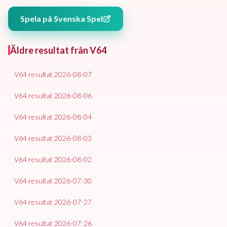
Spela på Svenska Spel
Äldre resultat från
V64
V64
resultat
2026-08-07
V64
resultat
2026-08-06
V64
resultat
2026-08-04
V64
resultat
2026-08-03
V64
resultat
2026-08-02
V64
resultat
2026-07-30
V64
resultat
2026-07-27
V64
resultat
2026-07-26