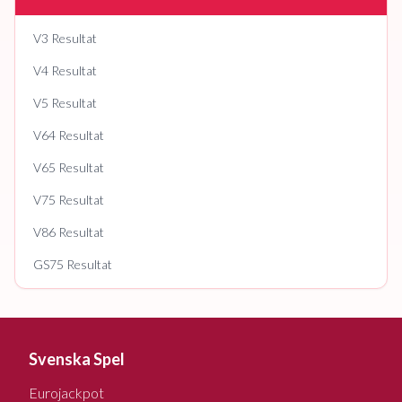
V3
Resultat
V4
Resultat
V5
Resultat
V64
Resultat
V65
Resultat
V75
Resultat
V86
Resultat
GS75
Resultat
Svenska Spel
Eurojackpot