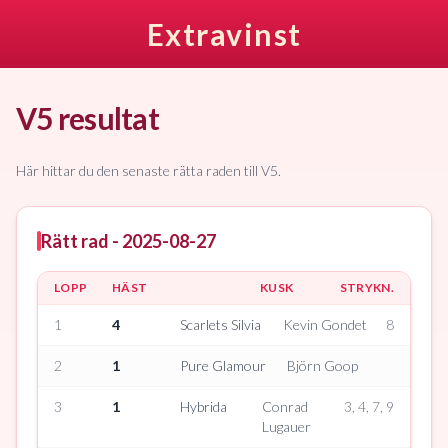
Extravinst
V5
resultat
Här hittar du den senaste rätta raden till V5.
Rätt rad - 2025-08-27
LOPP
HÄST
KUSK
STRYKN.
1
4
Scarlets Silvia
Kevin Gondet
8
2
1
Pure Glamour
Björn Goop
3
1
Hybrida
Conrad
3, 4, 7, 9
Lugauer