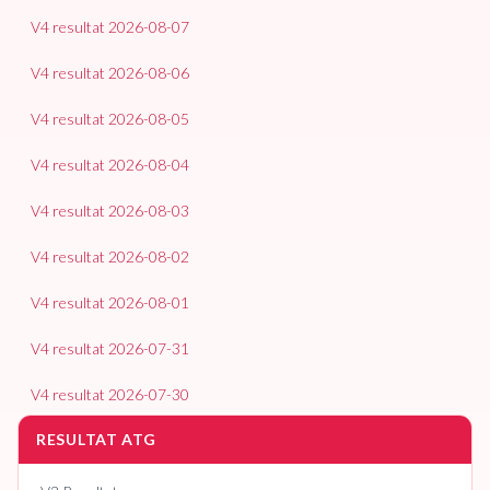
V4
resultat
2026-08-07
V4
resultat
2026-08-06
V4
resultat
2026-08-05
V4
resultat
2026-08-04
V4
resultat
2026-08-03
V4
resultat
2026-08-02
V4
resultat
2026-08-01
V4
resultat
2026-07-31
V4
resultat
2026-07-30
RESULTAT ATG