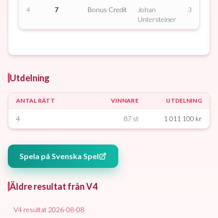
4
7
Bonus Credit
Johan
3
Untersteiner
Utdelning
ANTAL RÄTT
VINNARE
UTDELNING
4
87
st
1 011 100 kr
Spela på Svenska Spel
Äldre resultat från
V4
V4
resultat
2026-08-08