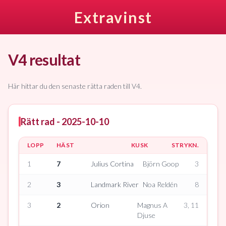
Extravinst
V4
resultat
Här hittar du den senaste rätta raden till V4.
Rätt rad - 2025-10-10
LOPP
HÄST
KUSK
STRYKN.
1
7
Julius Cortina
Björn Goop
3
2
3
Landmark River
Noa Reldén
8
3
2
Orion
Magnus A
3, 11
Djuse