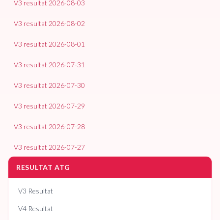
V3
resultat
2026-08-03
V3
resultat
2026-08-02
V3
resultat
2026-08-01
V3
resultat
2026-07-31
V3
resultat
2026-07-30
V3
resultat
2026-07-29
V3
resultat
2026-07-28
V3
resultat
2026-07-27
RESULTAT ATG
V3
Resultat
V4
Resultat