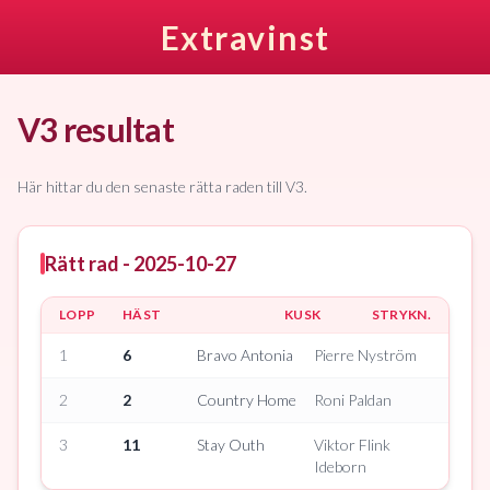
Extravinst
V3
resultat
Här hittar du den senaste rätta raden till V3.
Rätt rad - 2025-10-27
LOPP
HÄST
KUSK
STRYKN.
1
6
Bravo Antonia
Pierre Nyström
2
2
Country Home
Roni Paldan
3
11
Stay Outh
Viktor Flink
Ideborn