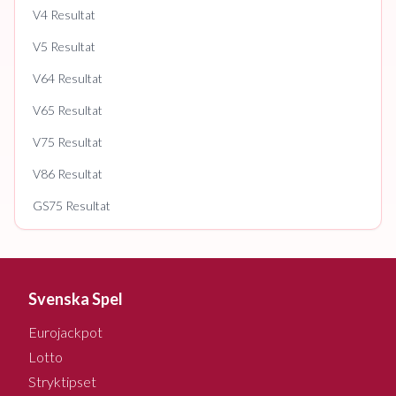
V4
Resultat
V5
Resultat
V64
Resultat
V65
Resultat
V75
Resultat
V86
Resultat
GS75
Resultat
Svenska Spel
Eurojackpot
Lotto
Stryktipset