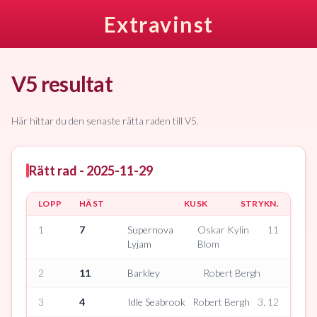
Extravinst
V5
resultat
Här hittar du den senaste rätta raden till V5.
Rätt rad - 2025-11-29
LOPP
HÄST
KUSK
STRYKN.
1
7
Supernova
Oskar Kylin
11
Lyjam
Blom
2
11
Barkley
Robert Bergh
3
4
Idle Seabrook
Robert Bergh
3, 12