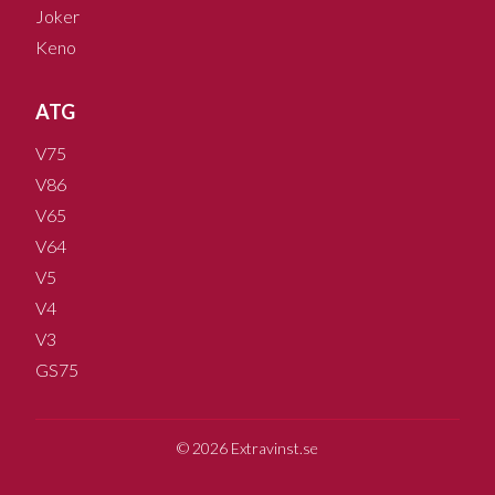
Joker
Keno
ATG
V75
V86
V65
V64
V5
V4
V3
GS75
©
2026
Extravinst.se